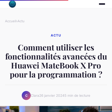
Accueil
›
Actu
ACTU
Comment utiliser les
fonctionnalités avancées du
Huawei MateBook X Pro
pour la programmation ?
Clara
26 janvier 2024
5 min de lecture
C