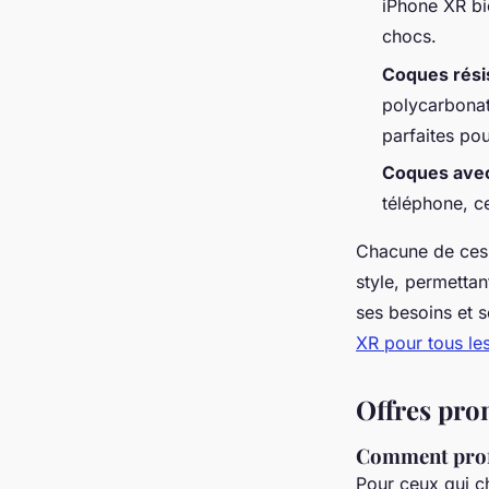
iPhone XR bie
chocs.
Coques résis
polycarbonate
parfaites pou
Coques avec 
téléphone, ce
Chacune de ces 
style, permettan
ses besoins et s
XR pour tous les
Offres prom
Comment profi
Pour ceux qui c