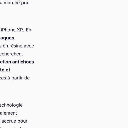
u marché pour
 iPhone XR. En
coques
s en résine avec
recherchent
ction antichocs
té et
es à partir de
technologie
ialement
é accrue pour