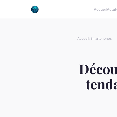
Accueil
Actu
H
Accueil
›
Smartphones
Décou
tenda