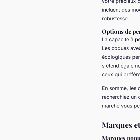
votre précieux 
incluent des mod
robustesse.
Options de pe
La capacité à
p
Les coques avec 
écologiques perm
s'étend égaleme
ceux qui préfère
En somme, les c
recherchiez un d
marché vous per
Marques e
Marques popul