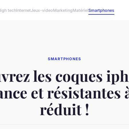
igh tech
Internet
Jeux-video
Marketing
Matériel
Smartphones
SMARTPHONES
vrez les coques iph
nce et résistantes 
réduit !