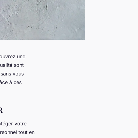
couvrez une
ualité sont
e sans vous
râce à ces
R
téger votre
ersonnel tout en