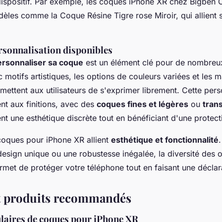
dispositif. Par exemple, les coques iPhone XR chez Bigben
èles comme la Coque Résine Tigre rose Miroir, qui allient s
rsonnalisation disponibles
ersonnaliser sa coque
est un élément clé pour de nombreux 
motifs artistiques, les options de couleurs variées et les m
ettent aux utilisateurs de s'exprimer librement. Cette pers
nt aux finitions, avec des
coques fines et légères
ou
tran
nt une esthétique discrète tout en bénéficiant d'une protect
oques pour iPhone XR allient
esthétique et fonctionnalité
esign unique ou une robustesse inégalée, la diversité des o
met de protéger votre téléphone tout en faisant une déclara
t produits recommandés
aires de coques pour iPhone XR