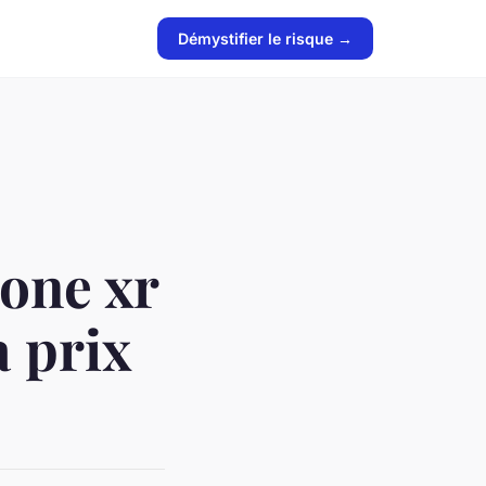
Démystifier le risque →
one xr
à prix