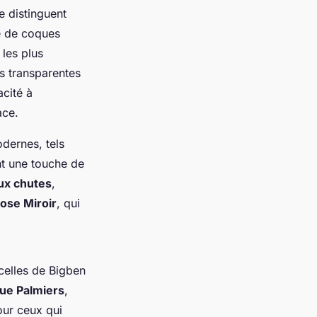
e distinguent
e de coques
 les plus
s transparentes
acité à
ace.
dernes, tels
nt une touche de
ux chutes
,
rose Miroir
, qui
celles de Bigben
ue Palmiers
,
our ceux qui