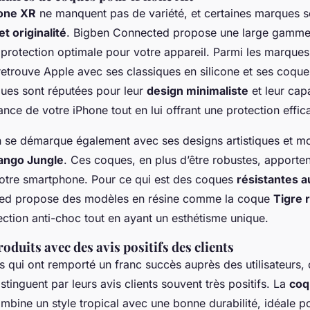
one XR
ne manquent pas de variété, et certaines marques s
et originalité
. Bigben Connected propose une large gamm
t protection optimale pour votre appareil. Parmi les marques
retrouve Apple avec ses classiques en silicone et ses coque
ques sont réputées pour leur
design minimaliste
et leur cap
ance de votre iPhone tout en lui offrant une protection effic
 se démarque également avec ses designs artistiques et mo
ngo Jungle
. Ces coques, en plus d’être robustes, apporte
votre smartphone. Pour ce qui est des coques
résistantes a
ed propose des modèles en résine comme la coque
Tigre 
ction anti-choc tout en ayant un esthétisme unique.
roduits avec des avis positifs des clients
 qui ont remporté un franc succès auprès des utilisateurs, 
tinguent par leurs avis clients souvent très positifs. La
coq
mbine un style tropical avec une bonne durabilité, idéale p