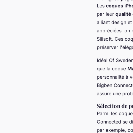
Les
coques iPh
par leur
qualité 
alliant design e
appréciées, on 
Silisoft. Ces co
préserver l'élég
Idéal Of Sweden
que la coque
Ma
personnalité à 
Bigben Connect
assure une prote
Sélection de p
Parmi les coques
Connected se dis
par exemple, co